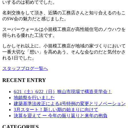
いするのは初めてでした。
名刺交換をして頂き、近隣の工務店さんと知り合えるのもこ
のSW会の魅力だと感じました。
スーパーウォールは小規模工務店が高性能住宅のノウハウを
得られる優れた工法です。
しかしそれ以上に、小規模工務店が地域の家づくりにおいて
一番大切な「想い」を高めあう、そんな会なのだと気付かさ
れる1日でした。
スタッフブログ一覧へ
RECENT ENTRY
6/21（土）6/22（日）狭山市現場で構造見学会！
地鎮祭を行いました
建築基準法改正による4号特例の変更とリノベーション
3月スタート！新しい期の始まりに向けて
決算を迎えて ー 今年の振り返りと来年の抱負
CATEGORIES