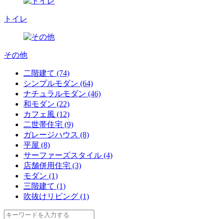
トイレ
その他
二階建て (74)
シンプルモダン (64)
ナチュラルモダン (46)
和モダン (22)
カフェ風 (12)
二世帯住宅 (9)
ガレージハウス (8)
平屋 (8)
サーファーズスタイル (4)
店舗併用住宅 (3)
モダン (1)
三階建て (1)
吹抜けリビング (1)