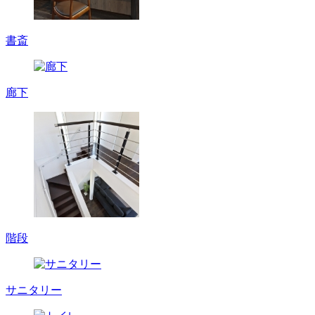
書斎
廊下
階段
サニタリー