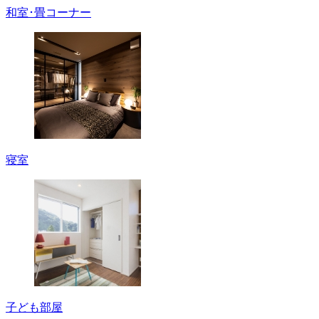
和室･畳コーナー
寝室
子ども部屋