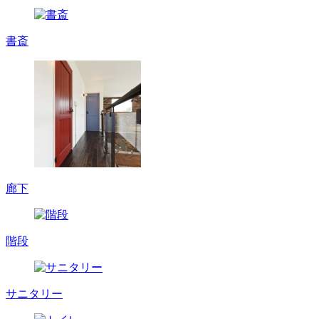
書斎
廊下
階段
サニタリー