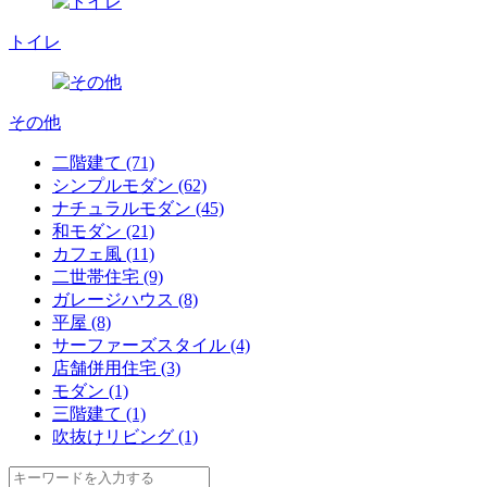
トイレ
その他
二階建て (71)
シンプルモダン (62)
ナチュラルモダン (45)
和モダン (21)
カフェ風 (11)
二世帯住宅 (9)
ガレージハウス (8)
平屋 (8)
サーファーズスタイル (4)
店舗併用住宅 (3)
モダン (1)
三階建て (1)
吹抜けリビング (1)