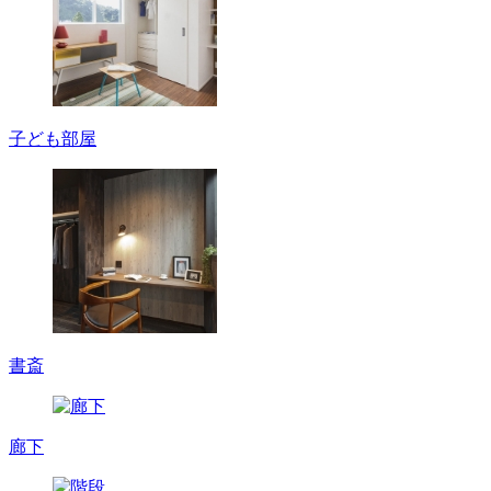
子ども部屋
書斎
廊下