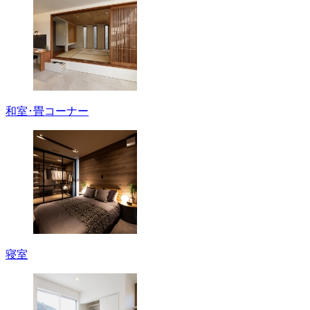
和室･畳コーナー
寝室