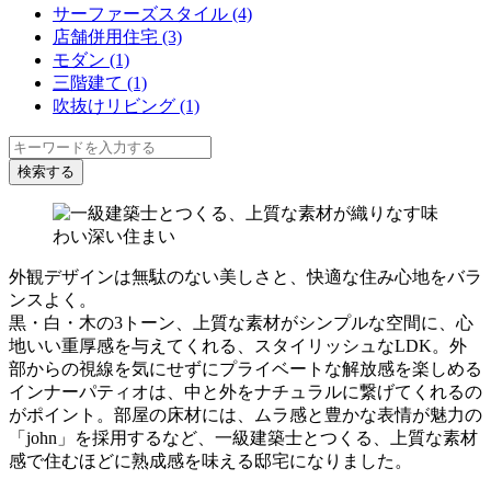
サーファーズスタイル (4)
店舗併用住宅 (3)
モダン (1)
三階建て (1)
吹抜けリビング (1)
外観デザインは無駄のない美しさと、快適な住み心地をバラ
ンスよく。
黒・白・木の3トーン、上質な素材がシンプルな空間に、心
地いい重厚感を与えてくれる、スタイリッシュなLDK。外
部からの視線を気にせずにプライベートな解放感を楽しめる
インナーパティオは、中と外をナチュラルに繋げてくれるの
がポイント。部屋の床材には、ムラ感と豊かな表情が魅力の
「john」を採用するなど、一級建築士とつくる、上質な素材
感で住むほどに熟成感を味える邸宅になりました。