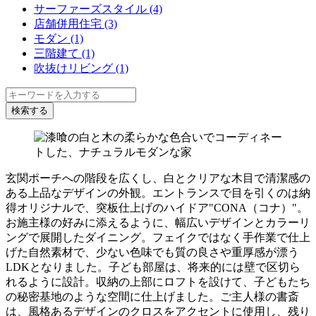
サーファーズスタイル (4)
店舗併用住宅 (3)
モダン (1)
三階建て (1)
吹抜けリビング (1)
玄関ポーチへの階段を広くし、白とクリアな木目で清潔感の
ある上品なデザインの外観。エントランスで目を引くのは納
得オリジナルで、突板仕上げのハイドア"CONA（コナ）"。
お施主様の好みに添えるように、幅広いデザインとカラーリ
ングで展開したダイニング。フェイクではなく手作業で仕上
げた自然素材で、少ない色味でも質の良さや重厚感が漂う
LDKとなりました。子ども部屋は、将来的には壁で区切ら
れるように設計。収納の上部にロフトを設けて、子どもたち
の秘密基地のような空間に仕上げました。ご主人様の書斎
は、風格あるデザインのクロスをアクセントに使用し、残り