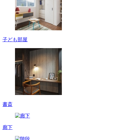
子ども部屋
書斎
廊下