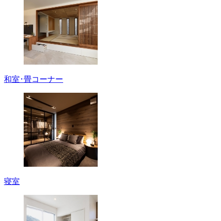
和室･畳コーナー
寝室