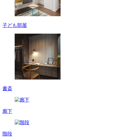
子ども部屋
書斎
廊下
階段