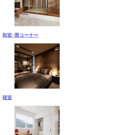
和室･畳コーナー
寝室