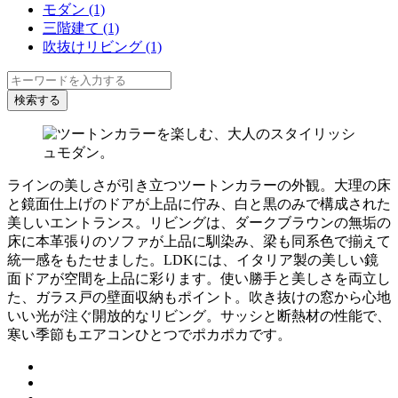
モダン (1)
三階建て (1)
吹抜けリビング (1)
ラインの美しさが引き立つツートンカラーの外観。大理の床
と鏡面仕上げのドアが上品に佇み、白と黒のみで構成された
美しいエントランス。リビングは、ダークブラウンの無垢の
床に本革張りのソファが上品に馴染み、梁も同系色で揃えて
統一感をもたせました。LDKには、イタリア製の美しい鏡
面ドアが空間を上品に彩ります。使い勝手と美しさを両立し
た、ガラス戸の壁面収納もポイント。吹き抜けの窓から心地
いい光が注ぐ開放的なリビング。サッシと断熱材の性能で、
寒い季節もエアコンひとつでポカポカです。