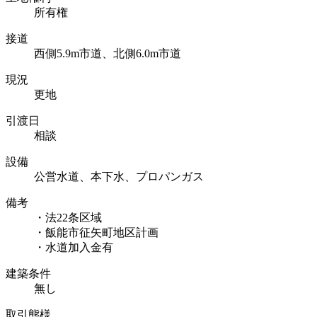
所有権
接道
西側5.9m市道、北側6.0m市道
現況
更地
引渡日
相談
設備
公営水道、本下水、プロパンガス
備考
・法22条区域
・飯能市征矢町地区計画
・水道加入金有
建築条件
無し
取引態様