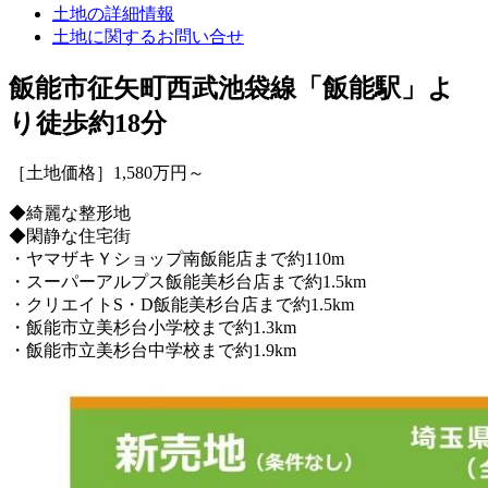
土地の詳細情報
土地に関するお問い合せ
飯能市征矢町
西武池袋線「飯能駅」よ
り徒歩約18分
［土地価格］
1,580
万円～
◆綺麗な整形地
◆閑静な住宅街
・ヤマザキＹショップ南飯能店まで約110m
・スーパーアルプス飯能美杉台店まで約1.5km
・クリエイトS・D飯能美杉台店まで約1.5km
・飯能市立美杉台小学校まで約1.3km
・飯能市立美杉台中学校まで約1.9km